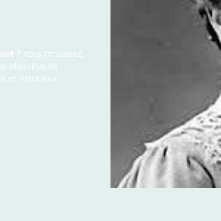
ent ?
Vous trouverez
ure objective de
ux et astucieux