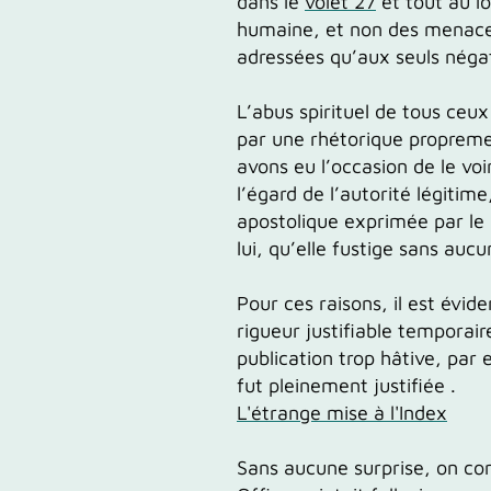
dans le
volet 27
et tout au lo
humaine, et non
des menace
adressées qu’aux seuls négat
L’abus spirituel
de tous ceux
par
une rhétorique
propreme
avons eu l’occasion de le voi
l’égard de l’autorité légiti
apostolique exprimée par le
lui, qu’elle fustige sans auc
Pour ces raisons, il est évid
rigueur
justifiable
temporaire
publication trop hâtive, par 
fut pleinement justifiée .
L'étrange mise à l'Index
Sans aucune
surprise, on c