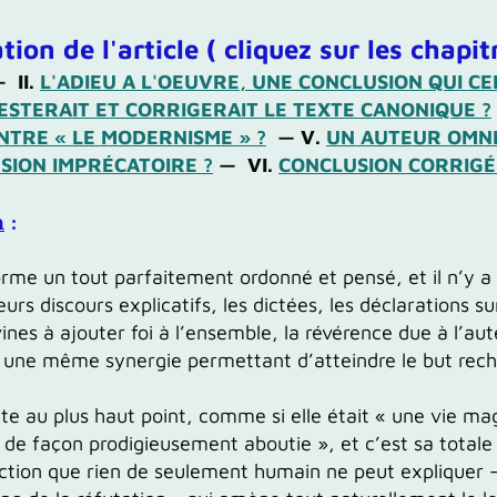
ion de l'article ( cliquez sur les chapit
—
II.
L'ADIEU A L'OEUVRE, UNE CONCLUSION QUI CER
ESTERAIT ET CORRIGERAIT LE TEXTE CANONIQUE ?
NTRE « LE MODERNISME » ?
— V.
UN AUTEUR OMNI
SION IMPRÉCATOIRE ?
— VI.
CONCLUSION CORRIGÉE
n
:
orme un tout parfaitement ordonné et pensé, et il n’y a 
urs discours explicatifs, les dictées, les déclarations su
ines à ajouter foi à l’ensemble, la révérence due à l’au
s une même synergie permettant d’atteindre le but reche
nte au plus haut point,
comme si elle était « une vie
mag
e
de façon prodigieusement aboutie », et c’est sa totale
ection que rien de seulement humain ne peut expliquer