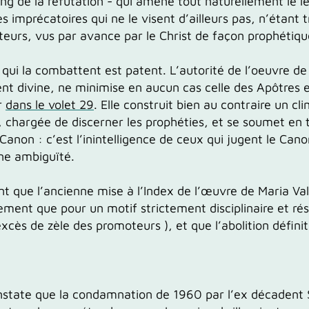
ng de la réfutation - qui amène tout naturellement le le
s imprécatoires
qui ne le visent d’ailleurs pas, n’étant
eurs, vus par avance par le Christ de façon prophétiqu
 qui la combattent
est patent. L’autorité de
l’oeuvre
d
nt divine, ne
minimise
en aucun cas
celle des Apôtres e
r
dans le volet 29
. Elle construit
bien au contraire
un cli
me, chargée de discerner les prophéties, et se soumet en
 Canon :
c’est l’inintelligence de ceux qui jugent le Can
une ambiguïté.
ent que
l’ancienne
mise à l’Index de l’œuvre de
Maria
Va
ment que pour un motif strictement disciplinaire et réso
excès de zèle des promoteurs ), et que l’abolition définit
onstate que la condamnation de 1960
par l’ex décadent 