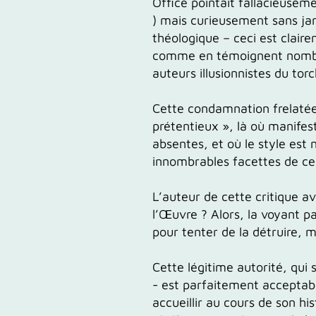
Office
pointait
fallacieusem
)
mais curieusement sans jama
théologique – ceci est clair
comme en témoignent nombre 
auteurs illusionnistes du tor
Cette condamnation frelaté
prétentieux »,
là où manifes
absentes, et où le style est
innombrables facettes de ce r
L’auteur de cette critique av
l’Œuvre ?
Alors, la voyant pa
pour tenter de la détruire, m
Cette
légitime autorité, qui
-
est
parfaitement acceptab
accueillir au cours de son h