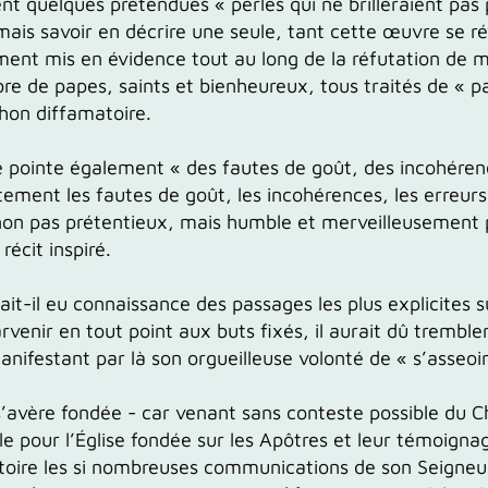
ent
quelques
prétendues
« perles qui ne brill
erai
ent pas 
is savoir en décrire une seule, tant cette œuvre se rév
ement mis en évidence tout au long de la réfutation de me
de papes, saints et bienheureux, tous traités de « pau
chon diffamatoire.
e pointe également
« des fautes de goût, des incohérenc
tement les fautes de goût, les incohérences, les erreu
 non pas prétentieux, mais humble et merveilleusement p
écit inspiré.
ait-il eu connaissance des passages les plus explicites s
rvenir en tout point aux buts fixés, il aurait dû tremble
anifestant par là
son orgueilleuse volonté de « s’asseoir
 s’avère fondée - car venant sans conteste possible du 
le
pour l’Église fondée sur les Apôtres et leur témoigna
istoire les si nombreuses communications de son Seigneu