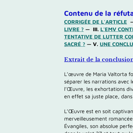
Contenu de la réfutat
CORRIGÉE DE L'ARTICLE
LIVRE ?
—
III.
L'EMV CONT
TENTATIVE DE LUTTER CO
SACRÉ ?
— V.
UNE CONCLU
Extrait de la conclusio
L’œuvre de Maria Valtorta
f
séparer
les narrations avec le
l’Œuvre, les exhortations div
en effet sa juste place, dan
L’Œuvre
est en soit captiva
merveilleusement
romancé
Évangiles, son absolue perf