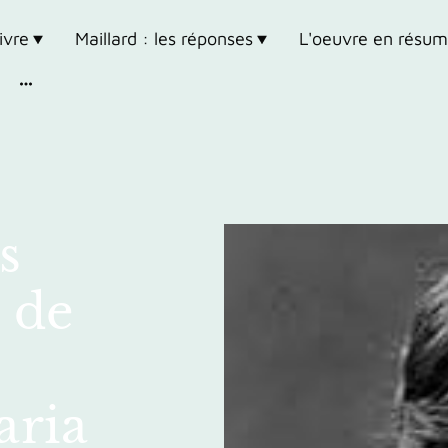
ivre
Maillard : les réponses
L'oeuvre en résu
s
e de
aria