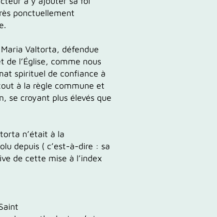
cteur à y ajouter sa foi
 très ponctuellement
e.
e
Maria
Valtorta,
défendue
t de l’Église,
comme nous
mat spirituel de
confiance
à
 tout à la règle commune et
on, se croyant plus élevés que
ltorta
n’
était
à la
lu depuis ( c’est-à-dire : sa
ive de cette mise à l’index
Saint