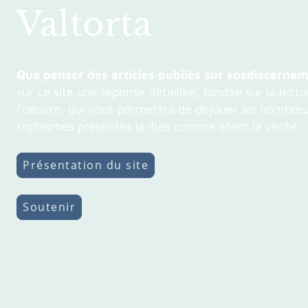
Valtorta
Que penser des articles publiés sur sosdiscernem
sur ce site une réponse détaillée, fondée sur la lect
l'oeuvre, qui vous permettra de déjouer les nombre
sophismes présentés là-bas comme étant la vérité.
Présentation du site
Soutenir