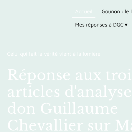
Accueil
Gounon : le l
Mes réponses à DGC
Celui qui fait la vérité vient à la lumière
Réponse aux troi
articles d'analys
don Guillaume
Chevallier sur M