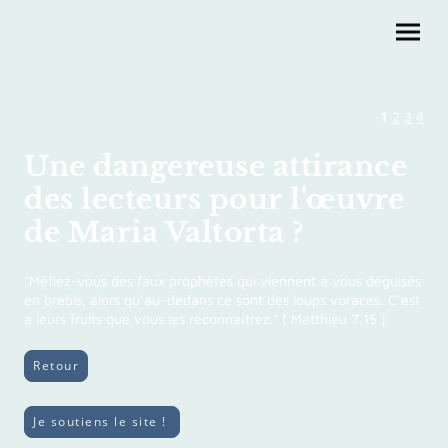
1
2
3
4
Une dangereuse attirance
des lecteurs pour l'œuvre
de Maria Valtorta ?
"Méfiez-vous des faux prophètes qui viennent à vous déguisés
en brebis, alors qu’au-dedans ce sont des loups voraces. C’est
à leurs fruits que vous les reconnaîtrez." ( Matthieu 7,15 )
Retour
Je soutiens le site !