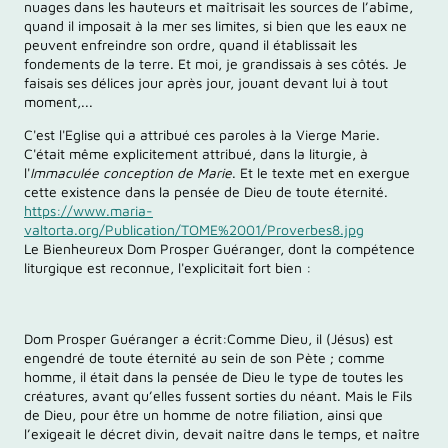
nuages dans les hauteurs et maîtrisait les sources de l’abîme,
quand il imposait à la mer ses limites, si bien que les eaux ne
peuvent enfreindre son ordre, quand il établissait les
fondements de la terre. Et moi, je grandissais à ses côtés. Je
faisais ses délices jour après jour, jouant devant lui à tout
moment,...
C'est l'Eglise qui a attribué ces paroles à la Vierge Marie.
C'était même explicitement attribué, dans la liturgie, à
l'
Immaculée conception de Marie
. Et le texte met en exergue
cette existence dans la pensée de Dieu de toute éternité.
https://www.maria-
valtorta.org/Publication/TOME%2001/Proverbes8.jpg
Le Bienheureux Dom Prosper Guéranger, dont la compétence
liturgique est reconnue, l'explicitait fort bien :
Dom Prosper Guéranger a écrit:Comme Dieu, il (Jésus) est
engendré de toute éternité au sein de son Pète ; comme
homme, il était dans la pensée de Dieu le type de toutes les
créatures, avant qu’elles fussent sorties du néant. Mais le Fils
de Dieu, pour être un homme de notre filiation, ainsi que
l’exigeait le décret divin, devait naître dans le temps, et naître