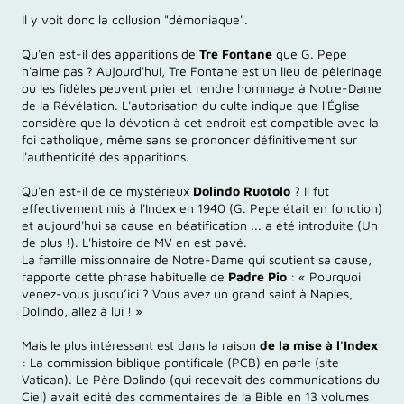
Il y voit donc la collusion "démoniaque".
Qu'en est-il des apparitions de
Tre Fontane
que G. Pepe
n'aime pas ? Aujourd'hui, Tre Fontane est un lieu de pèlerinage
où les fidèles peuvent prier et rendre hommage à Notre-Dame
de la Révélation. L'autorisation du culte indique que l'Église
considère que la dévotion à cet endroit est compatible avec la
foi catholique, même sans se prononcer définitivement sur
l'authenticité des apparitions.
Qu'en est-il de ce mystérieux
Dolindo Ruotolo
? Il fut
effectivement mis à l'Index en 1940 (G. Pepe était en fonction)
et aujourd'hui sa cause en béatification ... a été introduite (Un
de plus !). L'histoire de MV en est pavé.
La famille missionnaire de Notre-Dame qui soutient sa cause,
rapporte cette phrase habituelle de
Padre Pio
: « Pourquoi
venez-vous jusqu’ici ? Vous avez un grand saint à Naples,
Dolindo, allez à lui ! »
Mais le plus intéressant est dans la raison
de la mise à l'Index
: La commission biblique pontificale (PCB) en parle (site
Vatican). Le Père Dolindo (qui recevait des communications du
Ciel) avait édité des commentaires de la Bible en 13 volumes