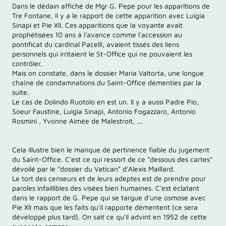
Dans le dédain affiché de Mgr G. Pepe pour les apparitions de
Tre Fontane, il y a le rapport de cette apparition avec Luigia
Sinapi et Pie XII. Ces apparitions que la voyante avait
prophétisées 10 ans à l'avance comme l'accession au
pontificat du cardinal Pacelli, avaient tissés des liens
personnels qui irritaient le St-Office qui ne pouvaient les
contrôler.
Mais on constate, dans le dossier Maria Valtorta, une longue
chaîne de condamnations du Saint-Office démenties par la
suite.
Le cas de Dolindo Ruotolo en est un. Il y a aussi Padre Pio,
Soeur Faustine, Luigia Sinapi, Antonio Fogazzaro, Antonio
Rosmini , Yvonne Aimée de Malestroit, ...
Cela illustre bien le manque de pertinence fiable du jugement
du Saint-Office. C'est ce qui ressort de ce "dessous des cartes"
dévoilé par le "dossier du Vatican" d'Alexis Maillard.
Le tort des censeurs et de leurs adeptes est de prendre pour
paroles infaillibles des visées bien humaines. C'est éclatant
dans le rapport de G. Pepe qui se targue d'une osmose avec
Pie XII mais que les faits qu'il rapporte démentent (ce sera
développé plus tard). On sait ce qu'il advint en 1952 de cette