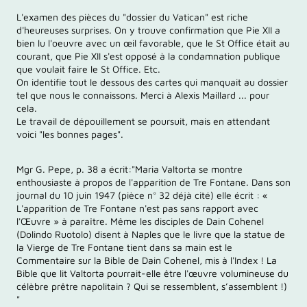
L'examen des pièces du "dossier du Vatican" est riche
d'heureuses surprises. On y trouve confirmation que Pie XII a
bien lu l'oeuvre avec un œil favorable, que le St Office était au
courant, que Pie XII s'est opposé à la condamnation publique
que voulait faire le St Office. Etc.
On identifie tout le dessous des cartes qui manquait au dossier
tel que nous le connaissons. Merci à Alexis Maillard ... pour
cela.
Le travail de dépouillement se poursuit, mais en attendant
voici "les bonnes pages".
Mgr G. Pepe, p. 38 a écrit:"Maria Valtorta se montre
enthousiaste à propos de l'apparition de Tre Fontane. Dans son
journal du 10 juin 1947 (pièce n° 32 déjà cité) elle écrit : «
L'apparition de Tre Fontane n'est pas sans rapport avec
l'Œuvre » à paraître. Même les disciples de Dain Cohenel
(Dolindo Ruotolo) disent à Naples que le livre que la statue de
la Vierge de Tre Fontane tient dans sa main est le
Commentaire sur la Bible de Dain Cohenel, mis à l'Index ! La
Bible que lit Valtorta pourrait-elle être l'œuvre volumineuse du
célèbre prêtre napolitain ? Qui se ressemblent, s’assemblent !)
"