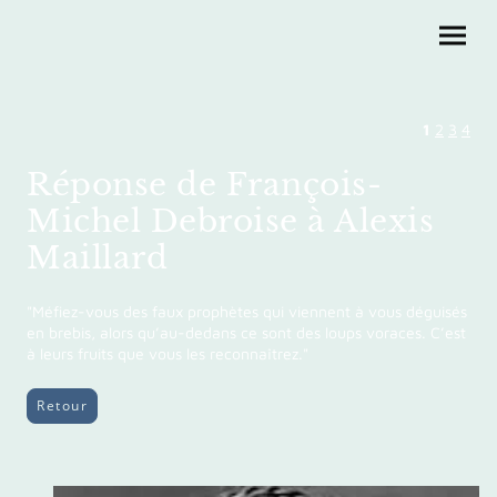
1
2
3
4
Réponse de François-
Michel Debroise à Alexis
Maillard
"Méfiez-vous des faux prophètes qui viennent à vous déguisés
en brebis, alors qu’au-dedans ce sont des loups voraces. C’est
à leurs fruits que vous les reconnaîtrez."
Retour