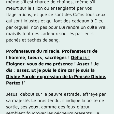
même s’il est chargé de chaînes, même s’il
meurt sur le sillon ou ensanglanté par vos
flagellations, et que ce sont des Caïns tous ceux
qui sont injustes et qui font des cadeaux à Dieu
par orgueil, non pas pour Lui rendre un culte vrai,
mais ils font des cadeaux souillés par leurs
péchés et tachés de sang.
Profanateurs du miracle. Profanateurs de
l’homme, tueurs, sacrilèges !
Dehors !
Éloignez-vous de ma présence ! Assez ! Je
dis : assez. Et je puis le dire car je suis la
Divine Parole expression de la Pensée Divine.
Partez !
"
Jésus, debout sur la pauvre estrade, effraye par
sa majesté. Le bras tendu, il indique la porte de
sortie, ses yeux, comme des feux d’azur,
semblent foudroyer les pécheurs présents. La