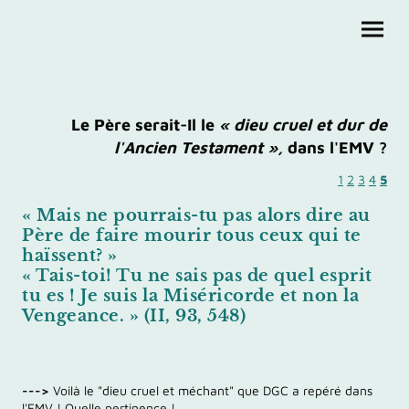
Le Père serait-Il le
« dieu cruel et dur de
l'Ancien Testament »,
dans l'EMV ?
1
2
3
4
5
« Mais ne pourrais-tu pas alors dire au
Père de faire mourir tous ceux qui te
haïssent? »
« Tais-toi! Tu ne sais pas de quel esprit
tu es ! Je suis la Miséricorde et non la
Vengeance. » (II, 93, 548)
--->
Voilà le "dieu cruel et méchant" que DGC a repéré dans
l'EMV ! Quelle pertinence !