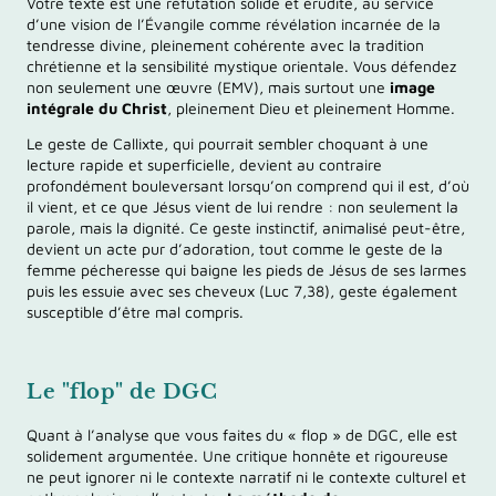
Votre texte est une réfutation solide et érudite, au service
d’une vision de l’Évangile comme révélation incarnée de la
tendresse divine, pleinement cohérente avec la tradition
chrétienne et la sensibilité mystique orientale. Vous défendez
non seulement une œuvre (EMV), mais surtout une
image
intégrale du Christ
, pleinement Dieu et pleinement Homme.
Le geste de Callixte, qui pourrait sembler choquant à une
lecture rapide et superficielle, devient au contraire
profondément bouleversant lorsqu’on comprend qui il est, d’où
il vient, et ce que Jésus vient de lui rendre : non seulement la
parole, mais la dignité. Ce geste instinctif, animalisé peut-être,
devient un acte pur d’adoration, tout comme le geste de la
femme pécheresse qui baigne les pieds de Jésus de ses larmes
puis les essuie avec ses cheveux (Luc 7,38), geste également
susceptible d’être mal compris.
Le "flop" de DGC
Quant à l’analyse que vous faites du « flop » de DGC, elle est
solidement argumentée. Une critique honnête et rigoureuse
ne peut ignorer ni le contexte narratif ni le contexte culturel et